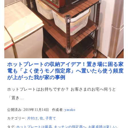
ホットプレートの収納アイデア！置き場に困る家
電も「よく使うモノ指定席」へ置いたら使う頻度
が上がった我が家の事例
ホットプレートはお持ちですか？ お客さまのお宅へ伺うと
「置き…
公開済み: 2019年11月14日
作成者:
yasuko
カテゴリー:
片付け
,
住
,
子育て
タグ:
ホットプレートは最高
,
キッチンの指定席へ
,
お家卓球は楽しい
,