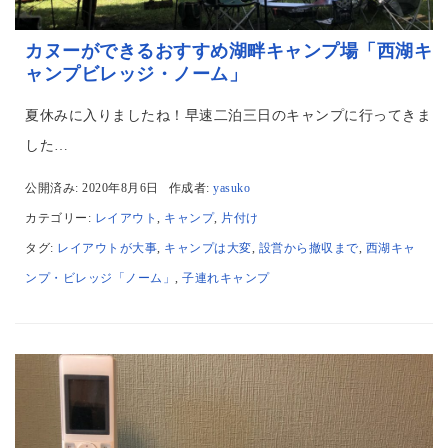
カヌーができるおすすめ湖畔キャンプ場「西湖キ
ャンプビレッジ・ノーム」
夏休みに入りましたね！早速二泊三日のキャンプに行ってきま
した…
公開済み: 2020年8月6日
作成者:
yasuko
カテゴリー:
レイアウト
,
キャンプ
,
片付け
タグ:
レイアウトが大事
,
キャンプは大変
,
設営から撤収まで
,
西湖キャ
ンプ・ビレッジ「ノーム」
,
子連れキャンプ