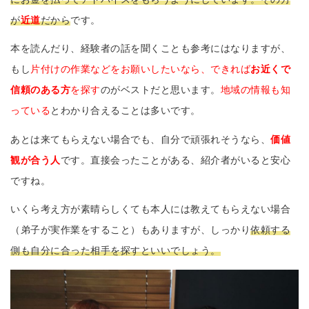
が
近道
だから
です。
本を読んだり、経験者の話を聞くことも参考にはなりますが、
もし
片付けの作業などをお願いしたいなら、できれば
お近くで
信頼のある方
を探す
のがベストだと思います。
地域の情報も知
っている
とわかり合えることは多いです。
あとは来てもらえない場合でも、自分で頑張れそうなら、
価値
観が合う人
です。直接会ったことがある、紹介者がいると安心
ですね。
いくら考え方が素晴らしくても本人には教えてもらえない場合
（弟子が実作業をすること）もありますが、しっかり
依頼する
側も自分に合った相手を探すといいでしょう。