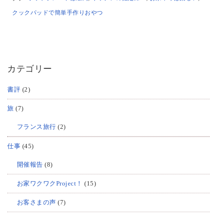
クックパッドで簡単手作りおやつ
カテゴリー
書評
(2)
旅
(7)
フランス旅行
(2)
仕事
(45)
開催報告
(8)
お家ワクワクProject！
(15)
お客さまの声
(7)