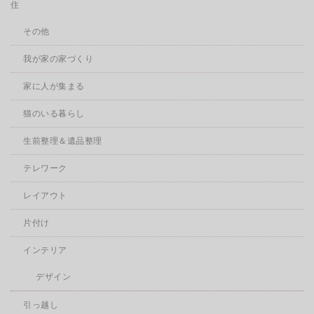
住
その他
我が家の家づくり
家に人が集まる
猫のいる暮らし
生前整理＆遺品整理
テレワーク
レイアウト
片付け
インテリア
デザイン
引っ越し