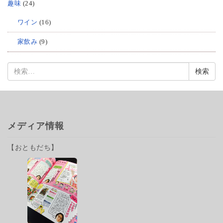
趣味
(24)
ワイン
(16)
家飲み
(9)
検
索:
メディア情報
【おともだち】