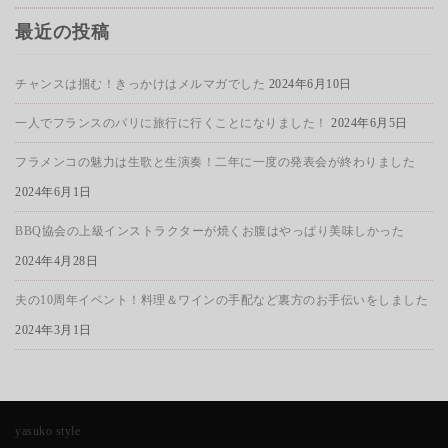
最近の投稿
チャンスは掴む！きっかけはメルマガでした
2024年6月10日
一人でフランスのパリに旅行に行くことになりました！
2024年6月5日
フラメンコの魅力は生歌と生演奏！二年に一度の発表会が終わりました
2024年6月1日
BBQ協会の上級インストラクターが焼くお腹はやっぱり美味しかった
2024年4月28日
夫の10周年イベント！料理＆ワインの手配など裏方のお手伝いをしました
2024年3月1日
yasuko style