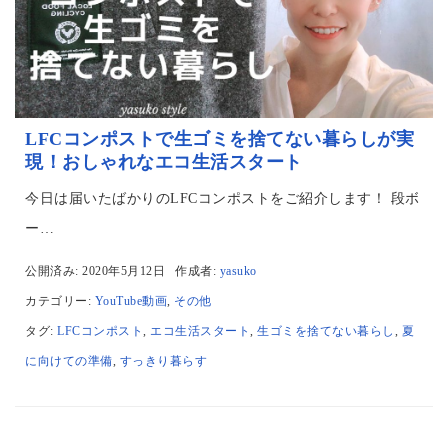
LFCコンポストで生ゴミを捨てない暮らしが実
現！おしゃれなエコ生活スタート
今日は届いたばかりのLFCコンポストをご紹介します！ 段ボ
ー…
公開済み: 2020年5月12日
作成者:
yasuko
カテゴリー:
YouTube動画
,
その他
タグ:
LFCコンポスト
,
エコ生活スタート
,
生ゴミを捨てない暮らし
,
夏
に向けての準備
,
すっきり暮らす