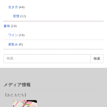
生き方
(44)
習慣
(12)
趣味
(24)
ワイン
(16)
家飲み
(9)
検
索:
メディア情報
【おともだち】