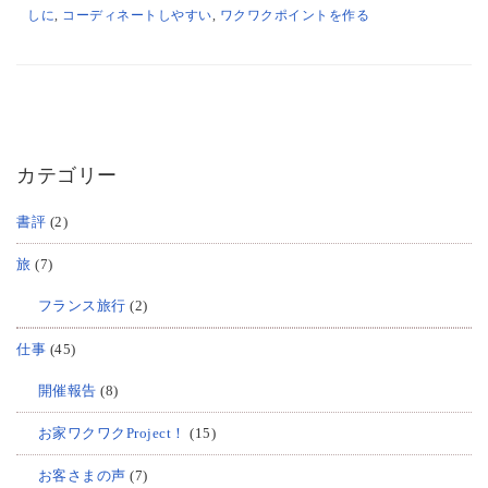
しに
,
コーディネートしやすい
,
ワクワクポイントを作る
カテゴリー
書評
(2)
旅
(7)
フランス旅行
(2)
仕事
(45)
開催報告
(8)
お家ワクワクProject！
(15)
お客さまの声
(7)