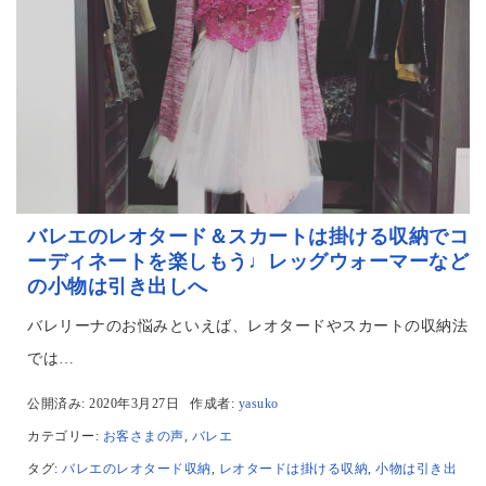
バレエのレオタード＆スカートは掛ける収納でコ
ーディネートを楽しもう♩レッグウォーマーなど
の小物は引き出しへ
バレリーナのお悩みといえば、レオタードやスカートの収納法
では…
公開済み: 2020年3月27日
作成者:
yasuko
カテゴリー:
お客さまの声
,
バレエ
タグ:
バレエのレオタード収納
,
レオタードは掛ける収納
,
小物は引き出