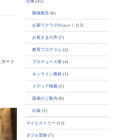
仕事
(45)
開催報告
(8)
お家ワクワクProject！
(15)
お客さまの声
(7)
教育プログラム
(2)
スタート
プロデュース業
(4)
オンライン教材
(1)
メディア掲載
(1)
講座のご案内
(9)
出版
(1)
マイヒストリー
(12)
ダブル受験
(7)