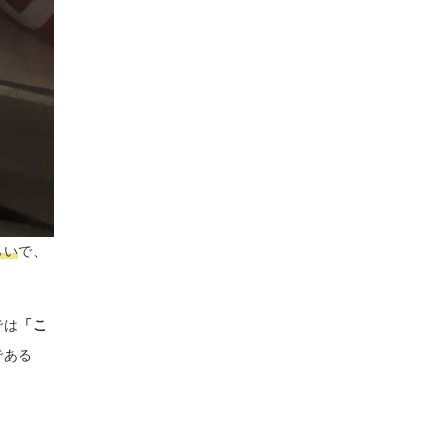
らい
で、
では
「こ
である