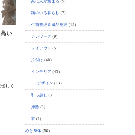
家に人が集まる
(5)
猫のいる暮らし
(7)
生前整理＆遺品整理
(15)
は高い
テレワーク
(9)
レイアウト
(5)
片付け
(48)
インテリア
(43)
デザイン
(13)
ば怪しく
引っ越し
(3)
掃除
(3)
衣
(1)
心と身体
(50)