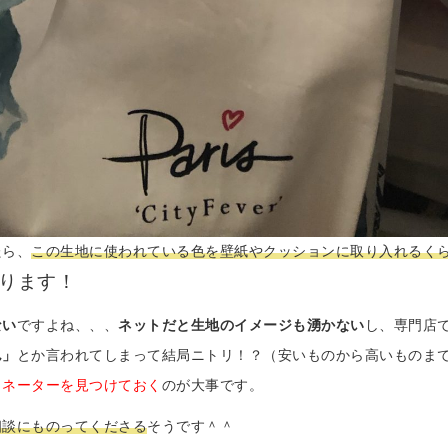
たら、
この生地に使われている色を壁紙やクッションに取り入れるく
ります！
ない
ですよね、、、
ネットだと生地のイメージも湧かない
し、専門店
ん」
とか言われてしまって結局ニトリ！？（安いものから高いものま
ィネーターを見つけておく
のが大事です。
相談にものってくださる
そうです＾＾