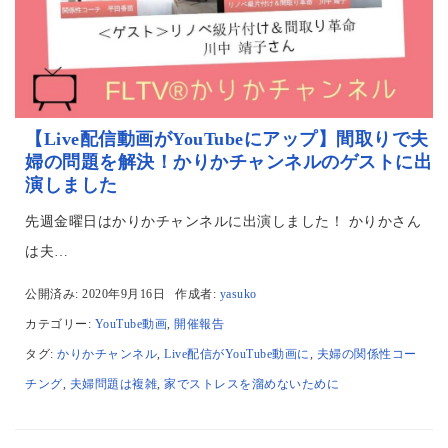
【Live配信動画がYouTubeにアップ】間取りで夫
婦の問題を解決！かりかチャンネルのゲストに出
演しました
先週金曜日はかりかチャンネルに出演しました！ かりかさん
は夫…
公開済み: 2020年9月16日
作成者:
yasuko
カテゴリー:
YouTube動画
,
開催報告
タグ:
かりかチャンネル
,
Live配信がYouTube動画に
,
夫婦の関係性コー
チング
,
夫婦問題は複雑
,
家でストレスを溜めないために