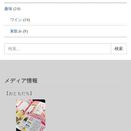
趣味
(24)
ワイン
(16)
家飲み
(9)
検
索:
メディア情報
【おともだち】