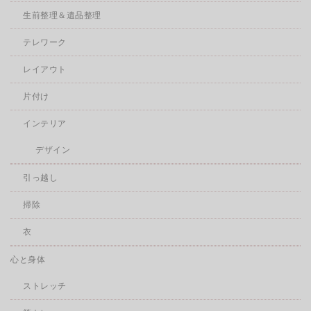
生前整理＆遺品整理
テレワーク
レイアウト
片付け
インテリア
デザイン
引っ越し
掃除
衣
心と身体
ストレッチ