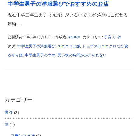
中学生男子の洋服選びでおすすめのお店
現在中学三年生男子（長男）がいるのですが 洋服にこだわる
年頃…
公開済み: 2023年12月12日
作成者:
yasuko
カテゴリー:
子育て
,
衣
タグ:
中学生男子の洋服選び
,
ユニクロは嫌
,
トップスはユニクロだと被
るから嫌
,
中学生男子のママ
,
買い物の時間がかけられない
カテゴリー
書評
(2)
旅
(7)
フランス旅行
(2)