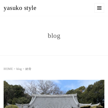
yasuko style
blog
HOME
>
blog
>
納骨