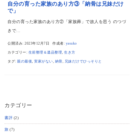
自分の育った家族のあり方③「納骨は兄妹だけ
で」
自分の育った家族のあり方②「家族葬」で故人を思う のつづ
きで…
公開済み: 2023年12月7日
作成者:
yasuko
カテゴリー:
生前整理＆遺品整理
,
生き方
タグ:
親の最後
,
実家がない
,
納骨
,
兄妹だけでひっそりと
カテゴリー
書評
(2)
旅
(7)