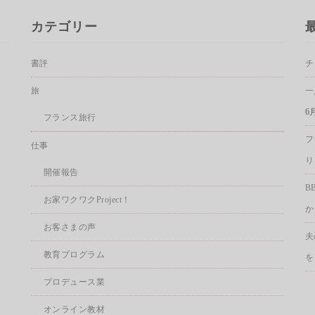
カテゴリー
書評
チ
旅
一
6
フランス旅行
フ
仕事
り
開催報告
B
お家ワクワクProject！
か
お客さまの声
夫
教育プログラム
を
プロデュース業
オンライン教材