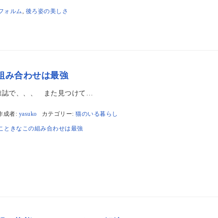
フォルム
,
後ろ姿の美しさ
組み合わせは最強
雑誌で、、、 また見つけて…
作成者:
yasuko
カテゴリー:
猫のいる暮らし
こときなこの組み合わせは最強