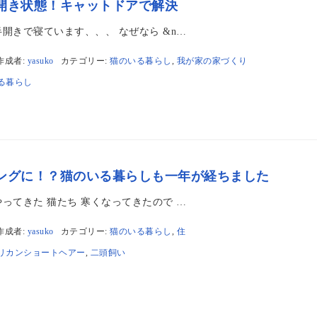
開き状態！キャットドアで解決
開きで寝ています、、、 なぜなら &n…
作成者:
yasuko
カテゴリー:
猫のいる暮らし
,
我が家の家づくり
る暮らし
ングに！？猫のいる暮らしも一年が経ちました
ってきた 猫たち 寒くなってきたので …
作成者:
yasuko
カテゴリー:
猫のいる暮らし
,
住
リカンショートヘアー
,
二頭飼い