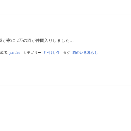
の我が家に 2匹の猫が仲間入りしました…
成者:
yasuko
カテゴリー:
片付け
,
住
タグ:
猫のいる暮らし