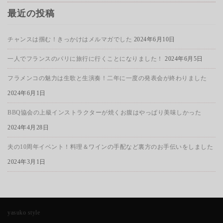
最近の投稿
チャンスは掴む！きっかけはメルマガでした
2024年6月10日
一人でフランスのパリに旅行に行くことになりました！
2024年6月5日
フラメンコの魅力は生歌と生演奏！二年に一度の発表会が終わりました
2024年6月1日
BBQ協会の上級インストラクターが焼くお腹はやっぱり美味しかった
2024年4月28日
夫の10周年イベント！料理＆ワインの手配など裏方のお手伝いをしました
2024年3月1日
yasuko style