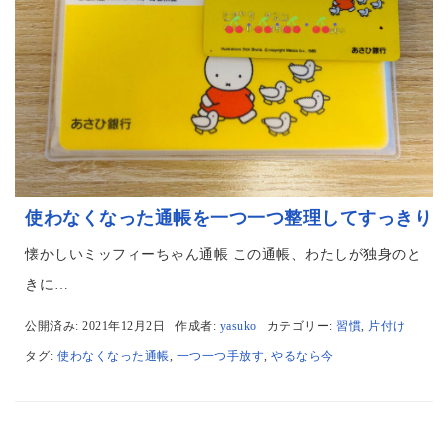
使わなくなった通帳を一つ一つ整理してすっきり
懐かしいミッフィーちゃん通帳 この通帳、わたしが独身のと
きに…
公開済み: 2021年12月2日
作成者:
yasuko
カテゴリー:
習慣
,
片付け
タグ:
使わなくなった通帳
,
一つ一つ手放す
,
やるなら今