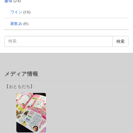
趣味
(24)
ワイン
(16)
家飲み
(9)
検
索:
メディア情報
【おともだち】