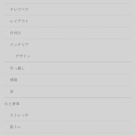
テレワーク
レイアウト
片付け
インテリア
デザイン
引っ越し
掃除
衣
心と身体
ストレッチ
筋トレ