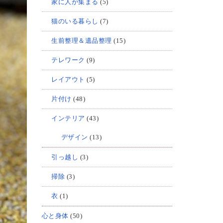
家に人が集まる
(5)
猫のいる暮らし
(7)
生前整理＆遺品整理
(15)
テレワーク
(9)
レイアウト
(5)
片付け
(48)
インテリア
(43)
デザイン
(13)
引っ越し
(3)
掃除
(3)
衣
(1)
心と身体
(50)