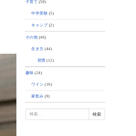
子育て
(58)
中学受験
(5)
キャンプ
(2)
その他
(46)
生き方
(44)
習慣
(12)
趣味
(24)
ワイン
(16)
家飲み
(9)
検
索: