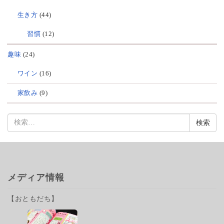
生き方
(44)
習慣
(12)
趣味
(24)
ワイン
(16)
家飲み
(9)
検
索:
メディア情報
【おともだち】