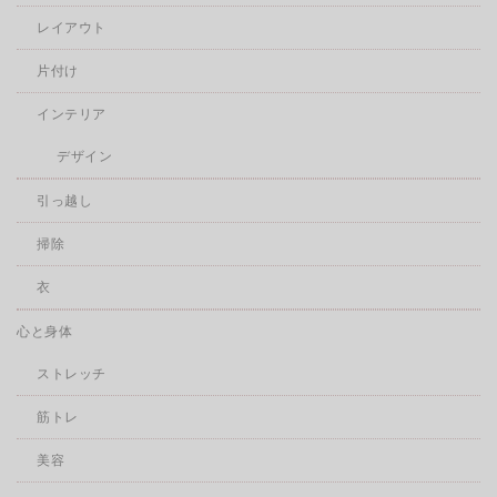
レイアウト
片付け
インテリア
デザイン
引っ越し
掃除
衣
心と身体
ストレッチ
筋トレ
美容