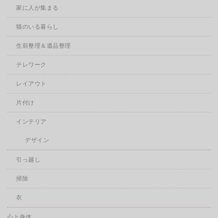
家に人が集まる
猫のいる暮らし
生前整理＆遺品整理
テレワーク
レイアウト
片付け
インテリア
デザイン
引っ越し
掃除
衣
心と身体